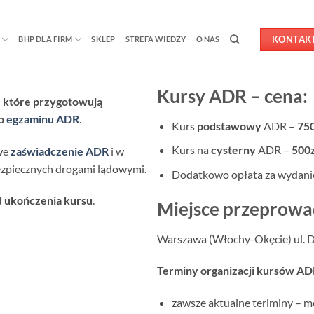
KONTAK
BHP DLA FIRM
SKLEP
STREFA WIEDZY
O NAS
Kursy ADR – cena:
, które przygotowują
do
egzaminu ADR
.
Kurs
podstawowy
ADR –
750
Kurs na
cysterny
ADR –
500z
we
zaświadczenie ADR
i w
ezpiecznych drogami lądowymi.
Dodatkowo opłata za wydani
d ukończenia kursu
.
Miejsce przeprowa
Warszawa (Włochy-Okęcie) ul. D
Terminy organizacji kursów AD
zawsze aktualne teriminy – 