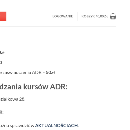
T
LOGOWANIE
KOSZYK /
0,00
ZŁ
zł
ł
e zaświadczenia ADR –
50zł
dzania kursów ADR:
ziałkowa 28.
R:
można sprawdzić w
AKTUALNOŚCIACH
.