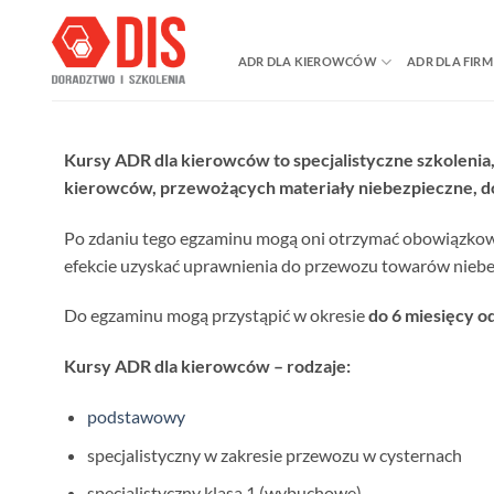
Przewiń
do
ADR DLA KIEROWCÓW
ADR DLA FIRM
zawartości
Kursy ADR dla kierowców to specjalistyczne szkolenia
kierowców, przewożących materiały niebezpieczne, 
Po zdaniu tego egzaminu mogą oni otrzymać obowiązko
efekcie uzyskać uprawnienia do przewozu towarów nieb
Do egzaminu mogą przystąpić w okresie
do 6 miesięcy o
Kursy ADR dla kierowców – rodzaje:
podstawowy
specjalistyczny w zakresie przewozu w cysternach
specjalistyczny klasa 1 (wybuchowe)