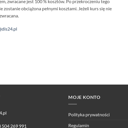
iem, zwracane jest 100 % kosztów. Po przekroczeniu tego
ie zostanie obciążona pełnymi kosztami. Jeżeli kurs się nie
 zwracana.
@dis24.pl
T
MOJE KONTO
4.pl
Polityka prywatności
Regulamin
8 504 269 991