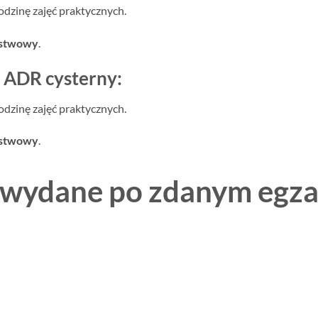
odzinę zajęć praktycznych.
ństwowy
.
– ADR cysterny:
odzinę zajęć praktycznych.
ństwowy
.
, wydane po zdanym egz