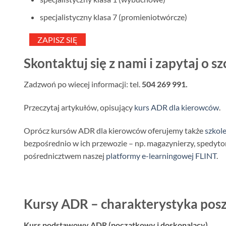
specjalistyczny klasa 7 (promieniotwórcze)
ZAPISZ SIĘ
Skontaktuj się z nami i zapytaj o sz
Zadzwoń po wiecej informacji: tel.
504 269 991.
Przeczytaj artykułów, opisujący
kurs ADR dla kierowców
.
Oprócz kursów ADR dla kierowców oferujemy także
szkol
bezpośrednio w ich przewozie – np. magazynierzy, spedyto
pośrednicztwem naszej
platformy e-learningowej FLINT
.
Kursy ADR – charakterystyka pos
Kurs podstawowy ADR (początkowy i doskonalący)