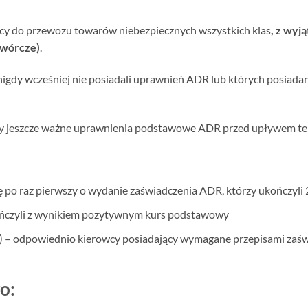
y do przewozu towarów niebezpiecznych wszystkich klas
,
z wyj
twórcze)
.
nigdy wcześniej nie posiadali uprawnień ADR lub których posiada
ący jeszcze ważne uprawnienia podstawowe ADR przed upływem te
po raz pierwszy o wydanie zaświadczenia ADR, którzy ukończyli 21
kończyli z wynikiem pozytywnym kurs podstawowy
) – odpowiednio kierowcy posiadający wymagane przepisami zaśw
o: