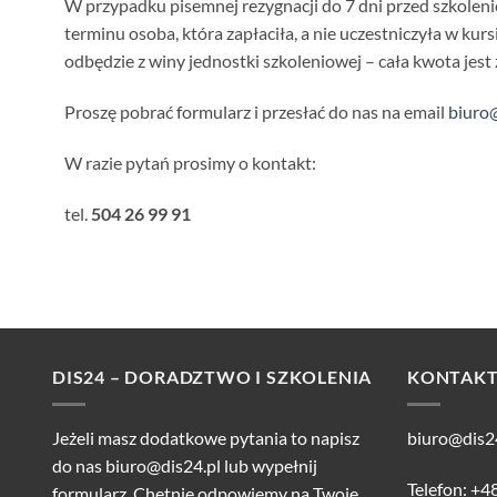
W przypadku pisemnej rezygnacji do 7 dni przed szkolen
terminu osoba, która zapłaciła, a nie uczestniczyła w kurs
odbędzie z winy jednostki szkoleniowej – cała kwota jest
Proszę pobrać formularz i przesłać do nas na email
biuro
W razie pytań prosimy o kontakt:
tel.
504 26 99 91
DIS24 – DORADZTWO I SZKOLENIA
KONTAK
Jeżeli masz dodatkowe pytania to napisz
biuro@dis2
do nas
biuro@dis24.pl
lub wypełnij
Telefon: +4
formularz. Chętnie odpowiemy na Twoje