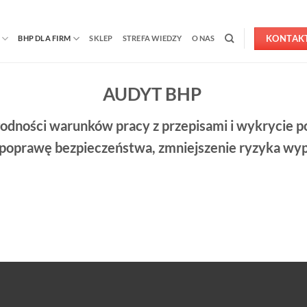
KONTAK
BHP DLA FIRM
SKLEP
STREFA WIEDZY
O NAS
AUDYT BHP
odności warunków pracy z przepisami i wykrycie p
na poprawę bezpieczeństwa, zmniejszenie ryzyka 