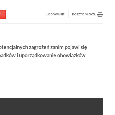
T
LOGOWANIE
KOSZYK /
0,00
ZŁ
otencjalnych zagrożeń
zanim pojawi się
wypadków i uporządkowanie obowiązków