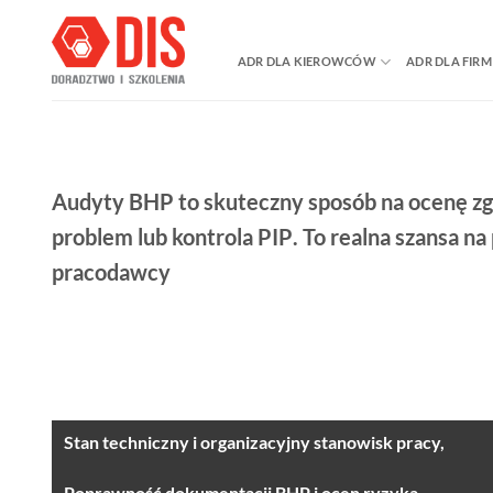
Przewiń
do
ADR DLA KIEROWCÓW
ADR DLA FIRM
zawartości
Audyty BHP
to skuteczny sposób na ocenę zg
problem lub kontrola PIP
. To realna szansa 
pracodawcy
Stan techniczny i organizacyjny stanowisk pracy,
Poprawność dokumentacji BHP i ocen ryzyka,