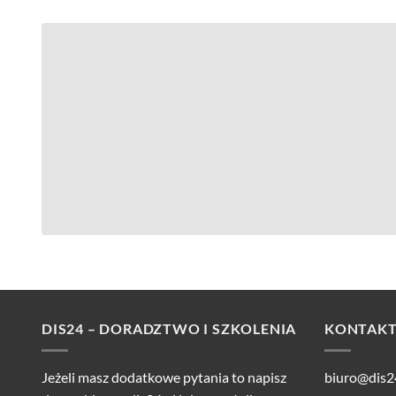
DIS24 – DORADZTWO I SZKOLENIA
KONTAK
Jeżeli masz dodatkowe pytania to napisz
biuro@dis2