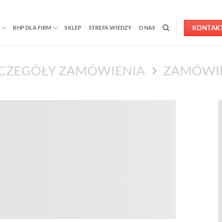
KONTAK
BHP DLA FIRM
SKLEP
STREFA WIEDZY
O NAS
CZEGÓŁY ZAMÓWIENIA
ZAMÓWI