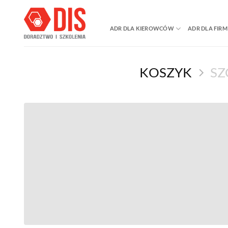
Przewiń
do
ADR DLA KIEROWCÓW
ADR DLA FIRM
zawartości
KOSZYK
SZ