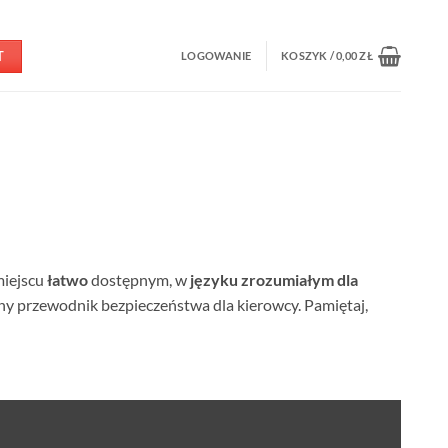
T
LOGOWANIE
KOSZYK /
0,00
ZŁ
miejscu
łatwo
dostępnym, w
języku zrozumiałym dla
zny przewodnik bezpieczeństwa dla kierowcy. Pamiętaj,