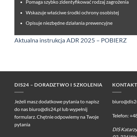
Pomaga szybko zidentyfikować rodzaj zagrożenia
Wskazuje właściwe środki ochrony osobistej
Opisuje niezbędne działania prewencyjne
Aktualna instrukcja ADR 2025 – POBIERZ
DIS24 – DORADZTWO I SZKOLENIA
KONTAK
Jeżeli masz dodatkowe pytania to napisz
biuro@dis2
do nas
biuro@dis24.pl
lub wypełnij
Telefon: +4
formularz. Chętnie odpowiemy na Twoje
pytania
DIS Katarz
02-234 War