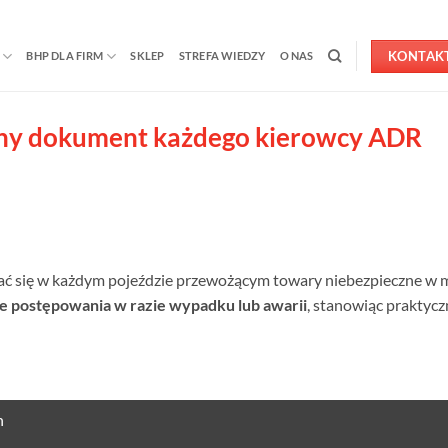
KONTAK
BHP DLA FIRM
SKLEP
STREFA WIEDZY
O NAS
dny dokument każdego kierowcy ADR
ać się w każdym pojeździe przewożącym towary niebezpieczne w 
 postępowania w razie wypadku lub awarii
, stanowiąc praktyc
h