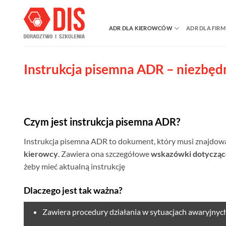
Przewiń
do
ADR DLA KIEROWCÓW
ADR DLA FIRM
zawartości
Instrukcja pisemna ADR – niezbę
Czym jest instrukcja pisemna ADR?
Instrukcja pisemna ADR to dokument, który musi znajdow
kierowcy
. Zawiera ona szczegółowe
wskazówki dotyczące
żeby mieć aktualną instrukcję
Dlaczego jest tak ważna?
Zawiera procedury działania w sytuacjach awaryjnyc