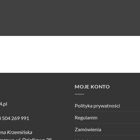
T
MOJE KONTO
4.pl
Polityka prywatności
Regulamin
8 504 269 991
Zamówienia
yna Krzemińska
szawa, ul. Działkowa 28